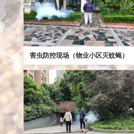
害虫防控现场（物业小区灭蚊蝇）