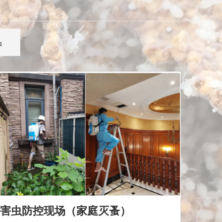
品
害虫防控现场（家庭灭蚤）