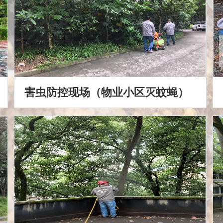
害虫防控现场（物业小区灭蚊蝇）