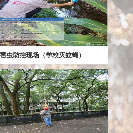
害虫防控现场（学校灭蚊蝇）