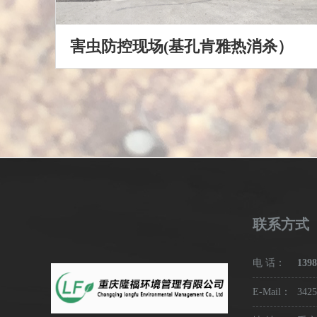
害虫防控现场(基孔肯雅热消杀）
联系方式
电 话：
1398
E-Mail：
342