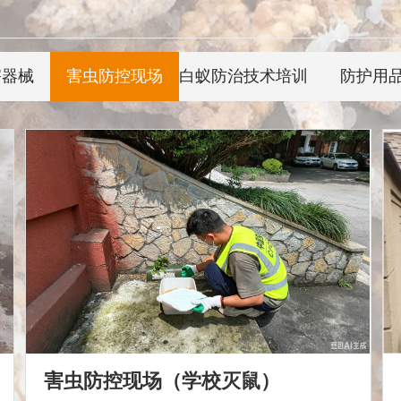
害器械
害虫防控现场
白蚁防治技术培训
防护用
害虫防控现场（学校灭鼠）